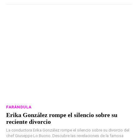
FARÁNDULA
Erika González rompe el silencio sobre su
reciente divorcio
La conductora Erika González rompe el silencio sobre su divorcio del
chef Giuseppe Lo Buono. Descubre las revelaciones de la famosa