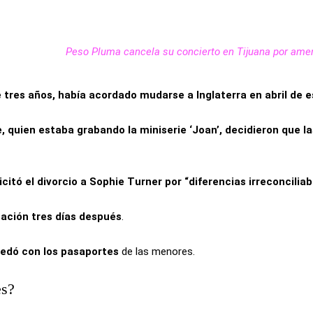
Peso Pluma cancela su concierto en Tijuana por am
 tres años, había acordado mudarse a Inglaterra en abril de 
, quien estaba grabando la miniserie ‘Joan’, decidieron que 
itó el divorcio a Sophie Turner por “diferencias irreconcilia
cación tres días después
.
quedó con los pasaportes
de las menores.
es?