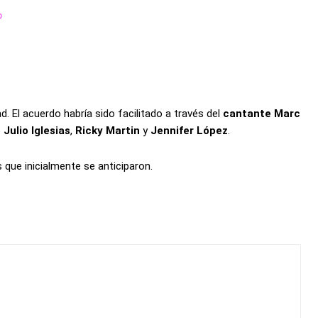
o
d. El acuerdo habría sido facilitado a través del
cantante Marc
o
Julio Iglesias
,
Ricky Martin
y
Jennifer López
.
que inicialmente se anticiparon.