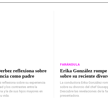
FARÁNDULA
erbez reflexiona sobre
Erika González rompe e
encia como padre
sobre su reciente divor
 reflexiona sobre su experiencia
La conductora Erika González romp
ad y los contrastes entre la
sobre su divorcio del chef Giuse
na y la de sus hijos mayores en
Descubre las revelaciones de la 
u vida.
presentadora.