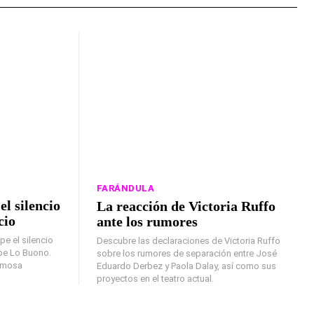
FARÁNDULA
l silencio
La reacción de Victoria Ruffo
cio
ante los rumores
e el silencio
Descubre las declaraciones de Victoria Ruffo
ppe Lo Buono.
sobre los rumores de separación entre José
famosa
Eduardo Derbez y Paola Dalay, así como sus
proyectos en el teatro actual.