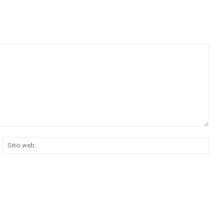
rreo
Siti
ectrónico:*
web