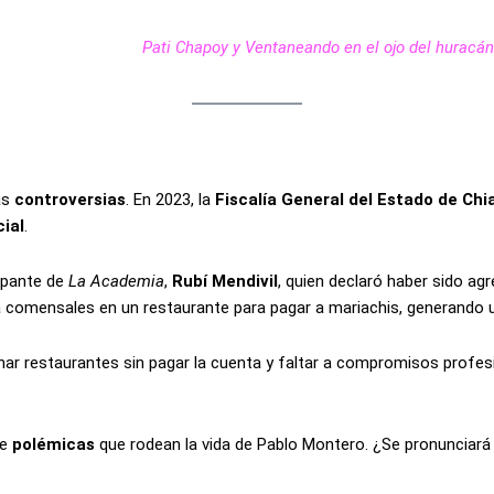
Pati Chapoy y Ventaneando en el ojo del huracá
as
controversias
. En 2023, la
Fiscalía General del Estado de Chi
ial
.
cipante de
La Academia
,
Rubí Mendivil
, quien declaró haber sido ag
 a comensales en un restaurante para pagar a mariachis, generando un
nar restaurantes sin pagar la cuenta y faltar a compromisos profesi
de
polémicas
que rodean la vida de Pablo Montero. ¿Se pronunciará