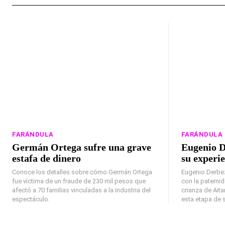
FARÁNDULA
FARÁNDULA
Germán Ortega sufre una grave
Eugenio D
estafa de dinero
su experi
Conoce los detalles sobre cómo Germán Ortega
Eugenio Derbez
fue víctima de un fraude de 230 mil pesos que
con la paternid
afectó a 70 familias vinculadas a la industria del
crianza de Aita
espectáculo.
esta etapa de s