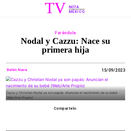
TV
NOTA
MÉXICO
Farándula
Nodal y Cazzu: Nace su
primera hija
Belén Nava
15/09/2023
Cazzu y Christian Nodal ya son papás: Anuncian el nacimiento de su bebé
(Web/Arte Propio)
Compartelo:
ebook
Twitter
WhatsApp
Copy UR