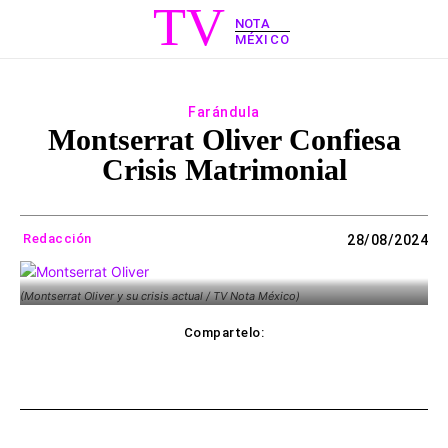
TV
NOTA
MÉXICO
Farándula
Montserrat Oliver Confiesa
Crisis Matrimonial
Redacción
28/08/2024
(Montserrat Oliver y su crisis actual / TV Nota México)
Compartelo:
ebook
Twitter
WhatsApp
Copy UR