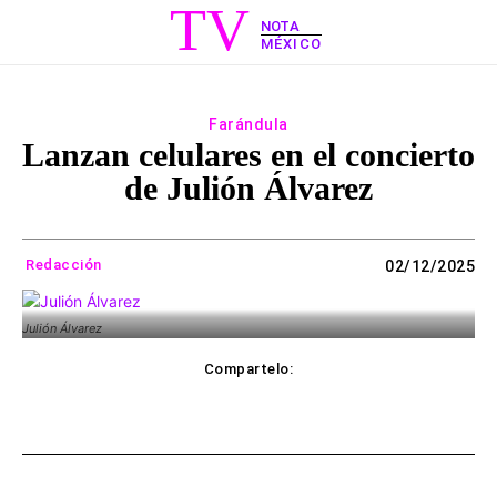
TV
NOTA
MÉXICO
Farándula
Lanzan celulares en el concierto
de Julión Álvarez
Redacción
02/12/2025
Julión Álvarez
Compartelo:
ebook
Twitter
WhatsApp
Copy UR