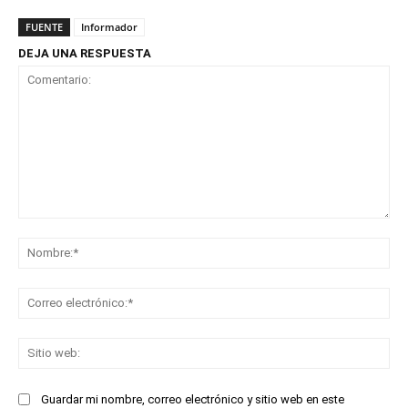
FUENTE
Informador
DEJA UNA RESPUESTA
Comentario:
No
Co
ele
Sit
we
Guardar mi nombre, correo electrónico y sitio web en este