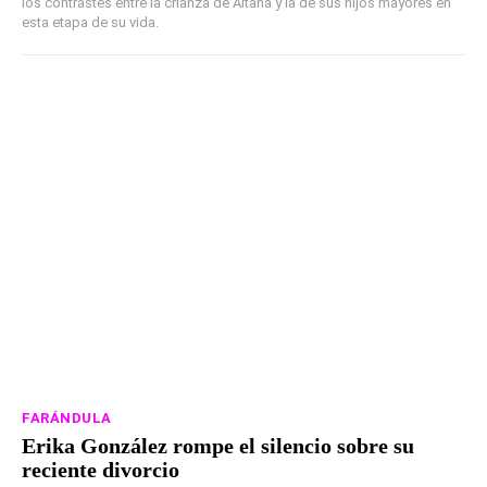
los contrastes entre la crianza de Aitana y la de sus hijos mayores en
esta etapa de su vida.
FARÁNDULA
Erika González rompe el silencio sobre su
reciente divorcio