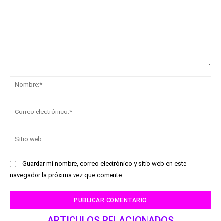
Comentario:
No
Co
ele
Sit
we
Guardar mi nombre, correo electrónico y sitio web en este
navegador la próxima vez que comente.
ARTICULOS RELACIONADOS