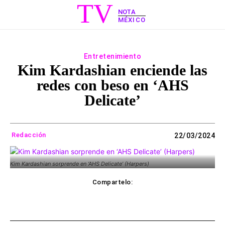
TV
NOTA
MÉXICO
Entretenimiento
Kim Kardashian enciende las
redes con beso en ‘AHS
Delicate’
Redacción
22/03/2024
Kim Kardashian sorprende en ‘AHS Delicate’ (Harpers)
Compartelo:
ebook
Twitter
WhatsApp
Copy UR