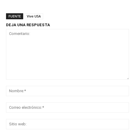
FUENTE
Vive USA
DEJA UNA RESPUESTA
Comentario:
No
Co
ele
Sit
we