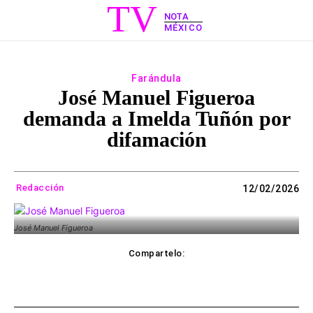
TV
NOTA
MÉXICO
Farándula
José Manuel Figueroa
demanda a Imelda Tuñón por
difamación
Redacción
12/02/2026
José Manuel Figueroa
Compartelo:
ebook
Twitter
WhatsApp
Copy UR