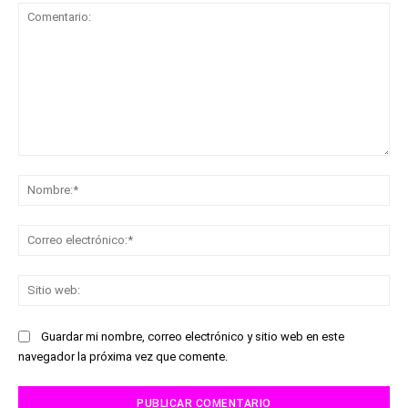
Comentario:
No
Co
ele
Sit
we
Guardar mi nombre, correo electrónico y sitio web en este
navegador la próxima vez que comente.