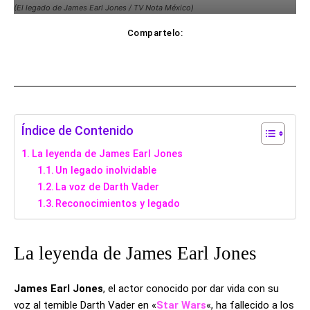
(El legado de James Earl Jones / TV Nota México)
Compartelo:
ebook
Twitter
WhatsApp
Copy UR
Índice de Contenido
La leyenda de James Earl Jones
Un legado inolvidable
La voz de Darth Vader
Reconocimientos y legado
La leyenda de James Earl Jones
James Earl Jones
, el actor conocido por dar vida con su
voz al temible Darth Vader en «
Star Wars
«, ha fallecido a los