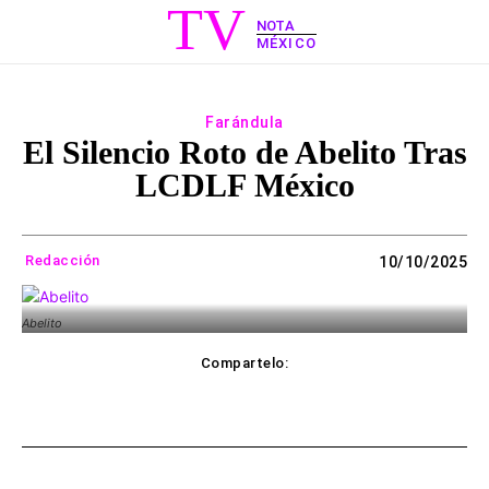
TV
NOTA
MÉXICO
Farándula
El Silencio Roto de Abelito Tras
LCDLF México
Redacción
10/10/2025
Abelito
Compartelo:
ebook
Twitter
WhatsApp
Copy UR