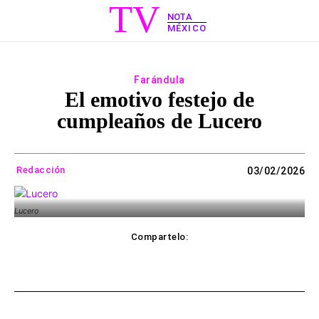
TV
NOTA
MÉXICO
Farándula
El emotivo festejo de
cumpleaños de Lucero
Redacción
03/02/2026
Lucero
Compartelo:
ebook
Twitter
WhatsApp
Copy UR