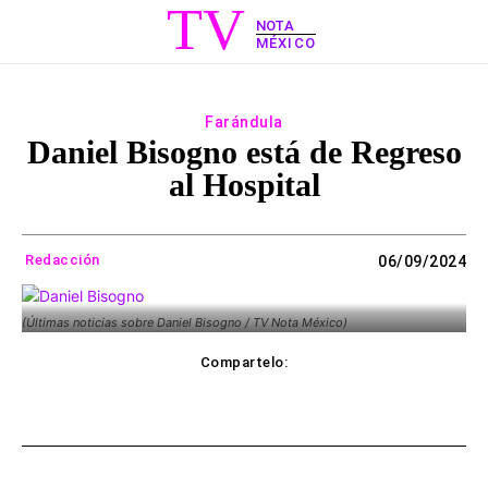
TV
NOTA
MÉXICO
Farándula
Daniel Bisogno está de Regreso
al Hospital
Redacción
06/09/2024
(Últimas noticias sobre Daniel Bisogno / TV Nota México)
Compartelo:
ebook
Twitter
WhatsApp
Copy UR