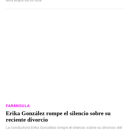
esta etapa de su vida.
FARÁNDULA
Erika González rompe el silencio sobre su
reciente divorcio
La conductora Erika González rompe el silencio sobre su divorcio del