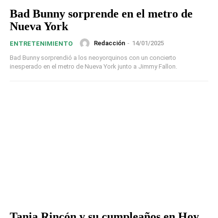
Bad Bunny sorprende en el metro de
Nueva York
Redacción
-
14/01/2025
ENTRETENIMIENTO
Bad Bunny sorprendió a los neoyorquinos con un concierto
inesperado en el metro de Nueva York junto a Jimmy Fallon.
Tania Rincón y su cumpleaños en Hoy