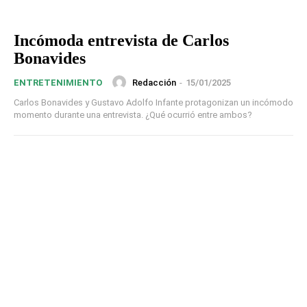
Incómoda entrevista de Carlos
Bonavides
Redacción
-
15/01/2025
ENTRETENIMIENTO
Carlos Bonavides y Gustavo Adolfo Infante protagonizan un incómodo
momento durante una entrevista. ¿Qué ocurrió entre ambos?