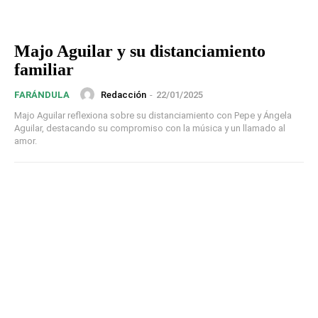
Majo Aguilar y su distanciamiento
familiar
Redacción
-
22/01/2025
FARÁNDULA
Majo Aguilar reflexiona sobre su distanciamiento con Pepe y Ángela
Aguilar, destacando su compromiso con la música y un llamado al
amor.