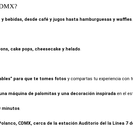
n CDMX?
os y bebidas, desde café y jugos hasta hamburguesas y waffles
.
rons, cake pops, cheesecake y helado
.
ables” para que te tomes fotos
y compartas tu experiencia con 
, una máquina de palomitas y una decoración inspirada
en el es
0 minutos
.
olanco, CDMX, cerca de la estación Auditorio del la Línea 7 d