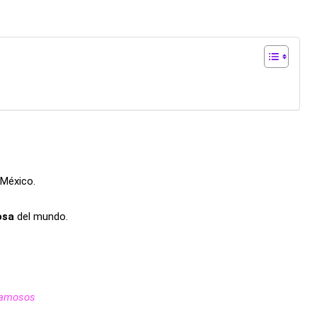
 México.
osa
del mundo.
 Famosos