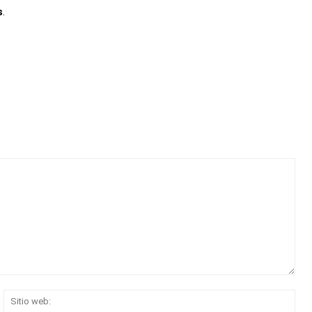
s
.
rreo
Siti
ectrónico:*
web