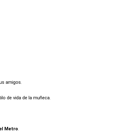
tus amigos.
tilo de vida de la muñeca.
el Metro
.