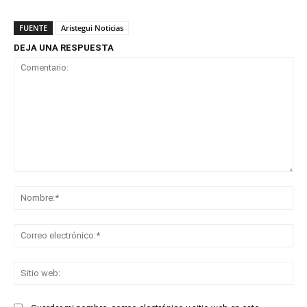
FUENTE
Aristegui Noticias
DEJA UNA RESPUESTA
Comentario:
No
Co
ele
Sit
we