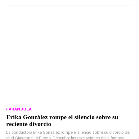
FARÁNDULA
Erika González rompe el silencio sobre su
reciente divorcio
La conductora Erika González rompe el silencio sobre su divorcio del
chef Giuseppe Lo Buono. Descubre las revelaciones de la famosa