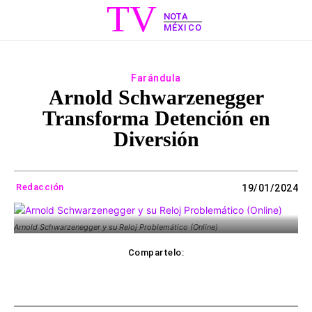
TV
NOTA
MÉXICO
Farándula
Arnold Schwarzenegger
Transforma Detención en
Diversión
Redacción
19/01/2024
Arnold Schwarzenegger y su Reloj Problemático (Online)
Compartelo:
ebook
Twitter
WhatsApp
Copy UR