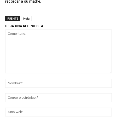
recordar a su madre.
FUENTE
Hola
DEJA UNA RESPUESTA
Comentario:
No
Co
ele
Sit
we