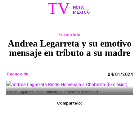
TV
NOTA
MÉXICO
Farándula
Andrea Legarreta y su emotivo
mensaje en tributo a su madre
Redacción
04/01/2024
Andrea Legarreta Rinde Homenaje a Chabelita (Exclesior)
Compartelo:
ebook
Twitter
WhatsApp
Copy UR