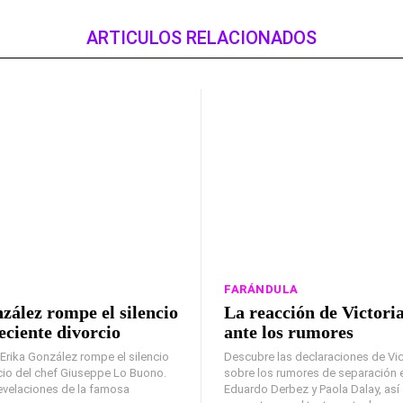
ARTICULOS RELACIONADOS
FARÁNDULA
zález rompe el silencio
La reacción de Victori
eciente divorcio
ante los rumores
Erika González rompe el silencio
Descubre las declaraciones de Vic
cio del chef Giuseppe Lo Buono.
sobre los rumores de separación 
evelaciones de la famosa
Eduardo Derbez y Paola Dalay, as