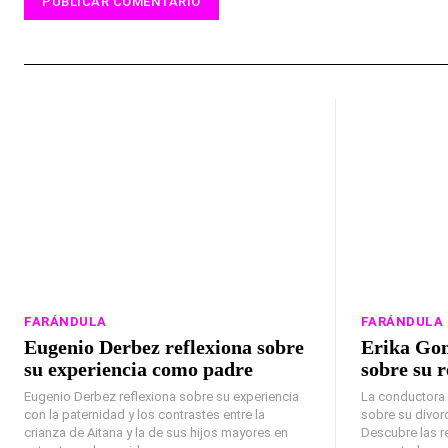
FARÁNDULA
FARÁNDULA
Eugenio Derbez reflexiona sobre
Erika Gon
su experiencia como padre
sobre su r
Eugenio Derbez reflexiona sobre su experiencia
La conductora 
con la paternidad y los contrastes entre la
sobre su divor
crianza de Aitana y la de sus hijos mayores en
Descubre las r