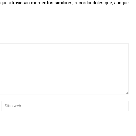
s que atraviesan momentos similares, recordándoles que, aunque
rreo
Siti
ectrónico:*
web