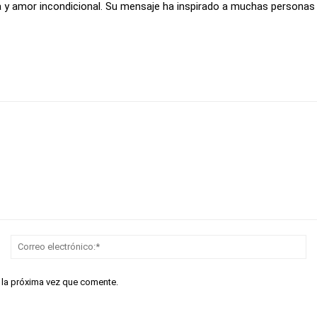
cia y amor incondicional. Su mensaje ha inspirado a muchas persona
Nombre:*
Co
el
r la próxima vez que comente.