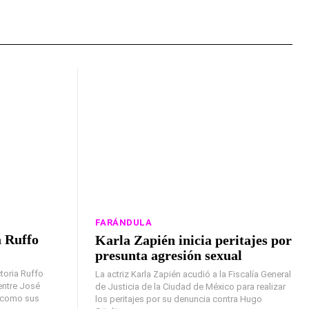
FARÁNDULA
a Ruffo
Karla Zapién inicia peritajes por
presunta agresión sexual
toria Ruffo
La actriz Karla Zapién acudió a la Fiscalía General
entre José
de Justicia de la Ciudad de México para realizar
í como sus
los peritajes por su denuncia contra Hugo