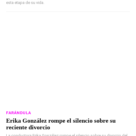
esta etapa de su vida.
FARÁNDULA
Erika González rompe el silencio sobre su
reciente divorcio
La conductora Erika González rompe el silencio sobre su divorcio del