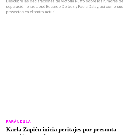
Descubre las declaraciones de Victoria Ruffo sobre los rumores de
separación entre José Eduardo Derbez y Paola Dalay, así como sus
proyectos en el teatro actual.
FARÁNDULA
Karla Zapién inicia peritajes por presunta