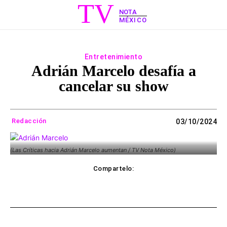
TV
NOTA
MÉXICO
Entretenimiento
Adrián Marcelo desafía a
cancelar su show
Redacción
03/10/2024
(Las Críticas hacia Adrián Marcelo aumentan / TV Nota México)
Compartelo:
ebook
Twitter
WhatsApp
Copy UR